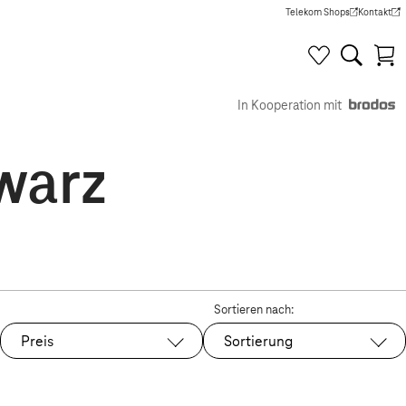
Telekom Shops
Kontakt
(Wird in einem neuen Tab g
(Wird in e
In Kooperation mit
warz
Sortieren nach:
Preis
Sortierung