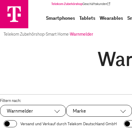
Telekom Zubehörshop
Geschäftskunden
(Wird in einem neuen Tab geöffnet)
Smartphones
Tablets
Wearables
S
Telekom Zubehörshop
·
Smart Home
·
Warnmelder
War
Filtern nach:
Warnmelder
Marke
Ausgewählt:
Versand und Verkauf durch Telekom Deutschland GmbH