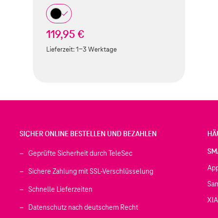
119,95 €
Lieferzeit:
1-3 Werktage
SICHER ONLINE BESTELLEN UND BEZAHLEN
HÄ
SM
Geprüfte Sicherheit durch TeleSec
Ap
Sichere Zahlung mit SSL-Verschlüsselung
Sa
Schnelle Lieferzeiten
XI
 geöffnet)
Datenschutz nach deutschem Recht