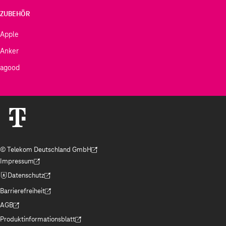
ZUBEHÖR
Apple
Anker
agood
© Telekom Deutschland GmbH
(Der Link wird in einem neuen Tab geöffnet)
Impressum
(Der Link wird in einem neuen Tab geöffnet)
Datenschutz
(Der Link wird in einem neuen Tab geöffnet)
Barrierefreiheit
(Der Link wird in einem neuen Tab geöffnet)
AGB
(Der Link wird in einem neuen Tab geöffnet)
Produktinformationsblatt
(Der Link wird in einem neuen Tab geöffnet)