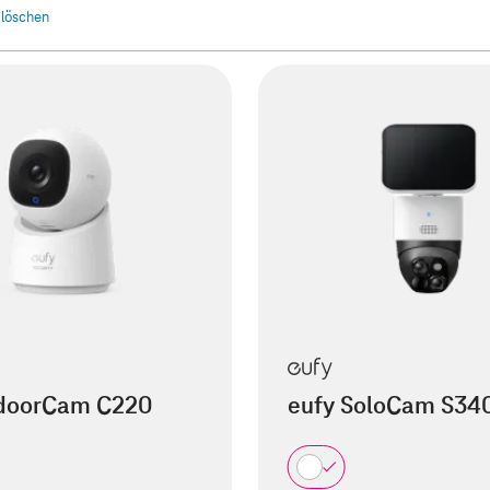
r löschen
ndoorCam C220
eufy SoloCam S34