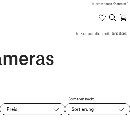
Telekom Shops
Kontakt
(Wird in einem neuen Tab g
(Wird in e
In Kooperation mit
ameras
Sortieren nach:
Preis
Sortierung