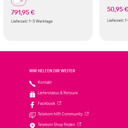
50,95 
791,95 €
Lieferzeit:
1
Lieferzeit:
1-3 Werktage
WIR HELFEN DIR WEITER
Kontakt
Lieferstatus & Retoure
(Wird in einem neuen Tab geöffnet)
Facebook
(Wird in einem neuen Tab
Telekom hilft Community
(Wird in einem neuen Tab geö
Telekom Shop finden