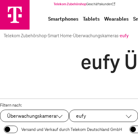
Telekom Zubehörshop
Geschäftskunden
(Wird in einem neuen Tab geöffnet)
Smartphones
Tablets
Wearables
S
Telekom Zubehörshop
·
Smart Home
·
Überwachungskameras
·
eufy
eufy 
Filtern nach:
Überwachungskameras
eufy
Ausgewählt:
Ausgewählt:
Versand und Verkauf durch Telekom Deutschland GmbH