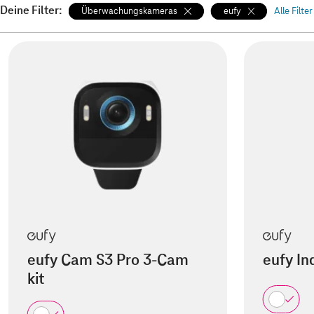
Deine Filter:
Überwachungskameras
eufy
Alle Filte
eufy Cam S3 Pro 3-Cam
eufy I
kit