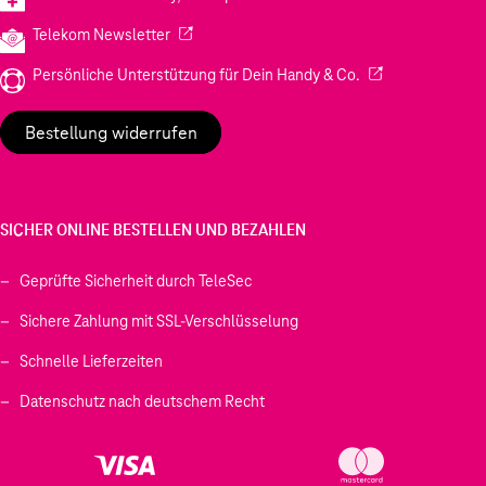
16GB interner Speicher, erweiterbar auf bis zu 16TB,
(Wird in einem neuen Tab geöffnet)
Telekom Newsletter
keine monatliche Gebühren. HomeBase S380 stattet
(Wird in einem neu
Persönliche Unterstützung für Dein Handy & Co.
deine Geräte mit selbstlernender KI aus und ermöglicht
mühelose Kontrolle über Gruppeneinstellungen, wobei
Bestellung widerrufen
deine privaten Aufnahmen sicher in deinen Händen
bleiben.
Kompatibel mit Apple Home, Alexa und Google
SICHER ONLINE BESTELLEN UND BEZAHLEN
Assistant.
Geprüfte Sicherheit durch TeleSec
Sichere Zahlung mit SSL-Verschlüsselung
Schnelle Lieferzeiten
Datenschutz nach deutschem Recht