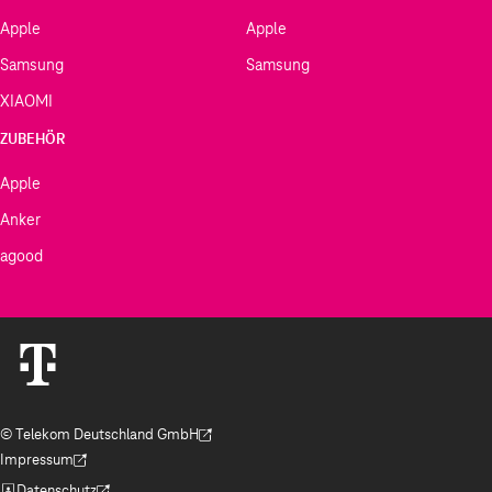
Apple
Apple
Samsung
Samsung
XIAOMI
ZUBEHÖR
Apple
Anker
agood
© Telekom Deutschland GmbH
(Der Link wird in einem neuen Tab geöffnet)
Impressum
(Der Link wird in einem neuen Tab geöffnet)
Datenschutz