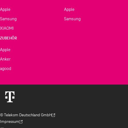
Apple
Apple
Samsung
Samsung
XIAOMI
ZUBEHÖR
Apple
Anker
agood
© Telekom Deutschland GmbH
(Der Link wird in einem neuen Tab geöffnet)
Impressum
(Der Link wird in einem neuen Tab geöffnet)