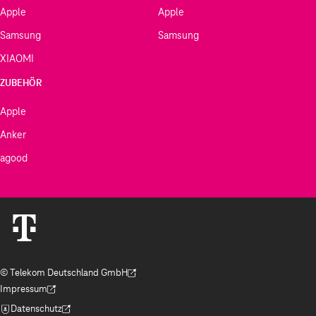
Apple
Apple
Samsung
Samsung
XIAOMI
ZUBEHÖR
Apple
Anker
agood
© Telekom Deutschland GmbH
(Der Link wird in einem neuen Tab geöffnet)
Impressum
(Der Link wird in einem neuen Tab geöffnet)
Datenschutz
(Der Link wird in einem neuen Tab geöffnet)