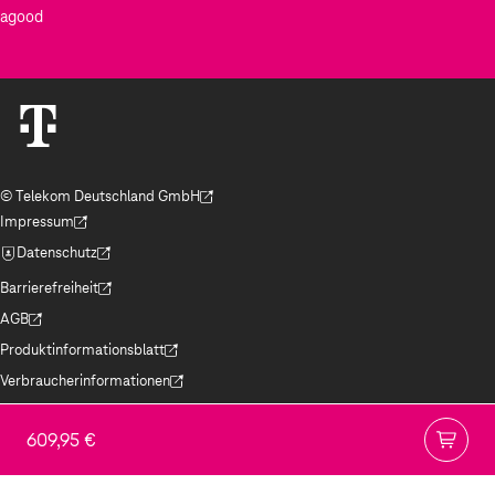
Beleuchtetes LC-Display für Temperatur- und
agood
Luftfeuchtigkeitsanzeige
Einfaches Nachrüsten bestehender
Fußbodenheizungen
Steigerung von Wohnkomfort und Energieeffizienz
© Telekom Deutschland GmbH
(Der Link wird in einem neuen Tab geöffnet)
Impressum
(Der Link wird in einem neuen Tab geöffnet)
Datenschutz
(Der Link wird in einem neuen Tab geöffnet)
Barrierefreiheit
(Der Link wird in einem neuen Tab geöffnet)
AGB
(Der Link wird in einem neuen Tab geöffnet)
Produktinformationsblatt
(Der Link wird in einem neuen Tab geöffnet)
Verbraucherinformationen
(Der Link wird in einem neuen Tab geöffnet)
Jugendschutz
(Der Link wird in einem neuen Tab geöffnet)
609,95 €
Hinweise ElektroG/BattG
(Der Link wird in einem neuen Tab geöffnet)