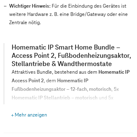
Wichtiger Hinweis:
Für die Einbindung des Gerätes ist
weitere Hardware z. B. eine Bridge/Gateway oder eine
Zentrale nötig.
Homematic IP Smart Home Bundle –
Access Point 2, Fußbodenheizungsaktor,
Stellantriebe & Wandthermostate
Attraktives Bundle, bestehend aus dem
Homematic IP
Access Point 2
, dem
Homematic IP
Fußbodenheizungsaktor – 12-fach, motorisch
, 5x
Homematic IP Stellantrieb – motorisch
und 5x
Homematic IP Wandthermostat mit
Luftfeuchtigkeitssensor
Mehr anzeigen
.
Komfortable Einrichtung und Steuerung