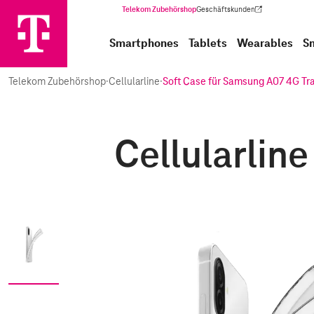
Telekom Zubehörshop
Geschäftskunden
(Wird in einem neuen Tab geöffnet)
Smartphones
Tablets
Wearables
S
Telekom Zubehörshop
·
Cellularline
·
Soft Case für Samsung A07 4G Tr
Cellularlin