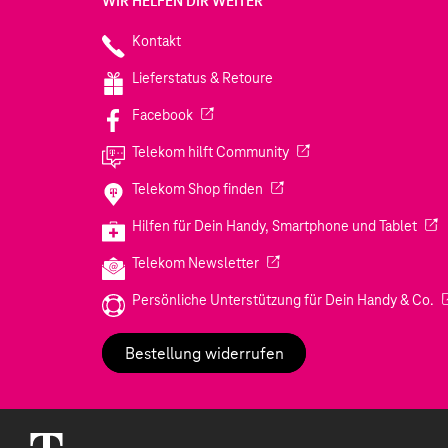
WIR HELFEN DIR WEITER
Kontakt
Lieferstatus & Retoure
(Wird in einem neuen Tab geöffnet)
Facebook
(Wird in einem neuen Tab
Telekom hilft Community
(Wird in einem neuen Tab geö
Telekom Shop finden
(Wir
Hilfen für Dein Handy, Smartphone und Tablet
(Wird in einem neuen Tab geöf
Telekom Newsletter
(W
Persönliche Unterstützung für Dein Handy & Co.
Bestellung widerrufen