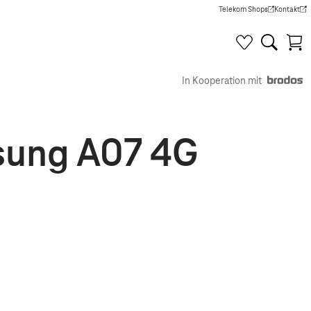
Telekom Shops
Kontakt
(Wird in einem neuen Tab g
(Wird in e
In Kooperation mit
msung A07 4G