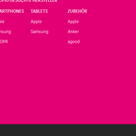
UFIG GESUCHTE HERSTELLER
ARTPHONES
TABLETS
ZUBEHÖR
ple
Apple
Apple
msung
Samsung
Anker
AOMI
agood