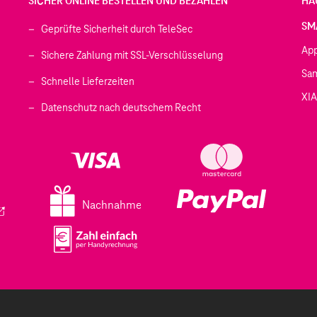
SICHER ONLINE BESTELLEN UND BEZAHLEN
HÄ
SM
Geprüfte Sicherheit durch TeleSec
Ap
Sichere Zahlung mit SSL-Verschlüsselung
Sa
Schnelle Lieferzeiten
XI
 geöffnet)
Datenschutz nach deutschem Recht
ffnet)
d in einem neuen Tab geöffnet)
fnet)
Nachnahme
ird in einem neuen Tab geöffnet)