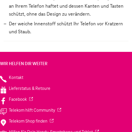
an Ihrem Telefon haftet und dessen Kanten und Tasten
schützt, ohne das Design zu verändern.
Der weiche Innenstoff schützt Ihr Telefon vor Kratzern
und Staub.
WIR HELFEN DIR WEITER
Kontakt
Lieferstatus & Retoure
(Wird in einem neuen Tab geöffnet)
Facebook
(Wird in einem neuen Tab geöffnet)
Telekom hilft Community
(Wird in einem neuen Tab geöffnet)
Telekom Shop finden
(Wird in einem neuen