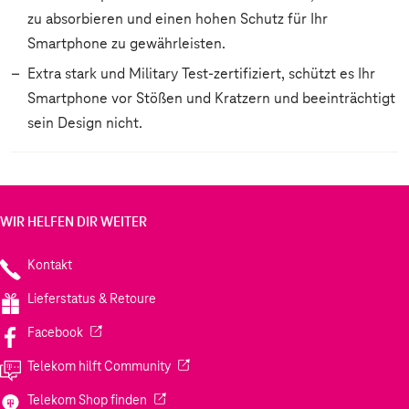
zu absorbieren und einen hohen Schutz für Ihr
Smartphone zu gewährleisten.
Extra stark und Military Test-zertifiziert, schützt es Ihr
Smartphone vor Stößen und Kratzern und beeinträchtigt
sein Design nicht.
WIR HELFEN DIR WEITER
Kontakt
Lieferstatus & Retoure
(Wird in einem neuen Tab geöffnet)
Facebook
(Wird in einem neuen Tab geöffnet)
Telekom hilft Community
(Wird in einem neuen Tab geöffnet)
Telekom Shop finden