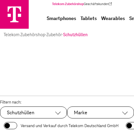
Telekom Zubehörshop
Geschäftskunden
(Wird in einem neuen Tab geöffnet)
Smartphones
Tablets
Wearables
S
Telekom Zubehörshop
·
Zubehör
·
Schutzhüllen
Filtern nach:
Schutzhüllen
Marke
Ausgewählt:
Versand und Verkauf durch Telekom Deutschland GmbH