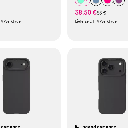
+
38,50 €
statt
55 €
-4 Werktage
Lieferzeit:
1-4 Werktage