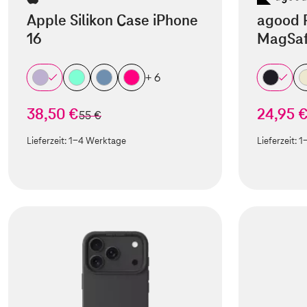
Apple Silikon Case iPhone
agood 
16
MagSaf
+ 6
38,50 €
24,95 
statt
55 €
Lieferzeit:
1-4 Werktage
Lieferzeit:
1