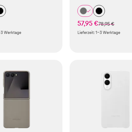
57,95 €
statt
78,95 €
-3 Werktage
Lieferzeit:
1-3 Werktage