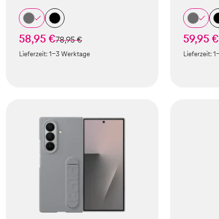
58,95 €
59,95 €
statt
78,95 €
Lieferzeit:
1-3 Werktage
Lieferzeit:
1