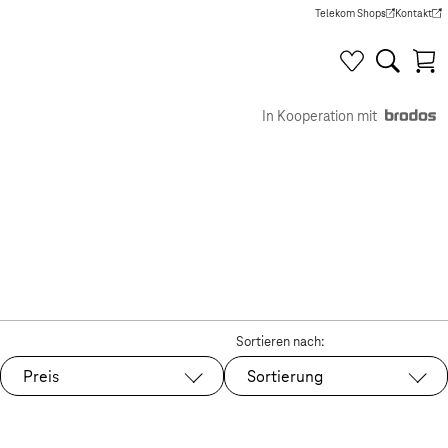
Telekom Shops
Kontakt
(Wird in einem neuen Tab g
(Wird in e
In Kooperation mit
Sortieren nach:
Preis
Sortierung