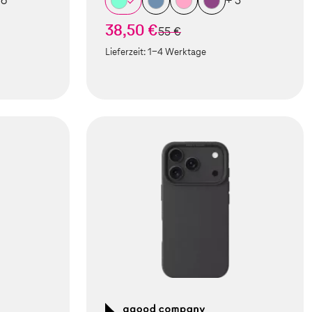
 6
+ 5
38,50 €
statt
55 €
Lieferzeit:
1-4 Werktage