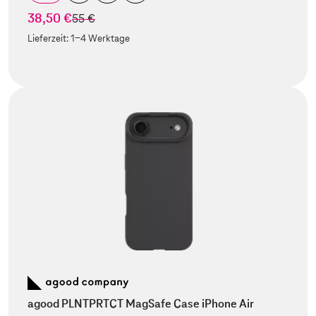
38,50 €
statt
55 €
Lieferzeit:
1-4 Werktage
agood PLNTPRTCT MagSafe Case iPhone Air