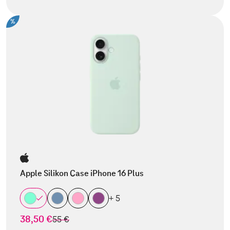
%
Apple Silikon Case iPhone 16 Plus
+ 5
38,50 €
statt
55 €