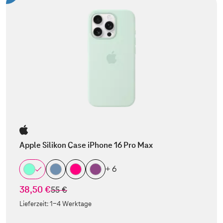
Apple Silikon Case iPhone 16 Pro Max
+ 6
38,50 €
statt
55 €
Lieferzeit:
1-4 Werktage