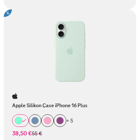
%
Apple Silikon Case iPhone 16 Plus
+ 5
38,50 €
statt
55 €