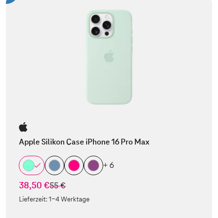
Apple Silikon Case iPhone 16 Pro Max
+ 6
38,50 €
statt
55 €
Lieferzeit:
1-4 Werktage