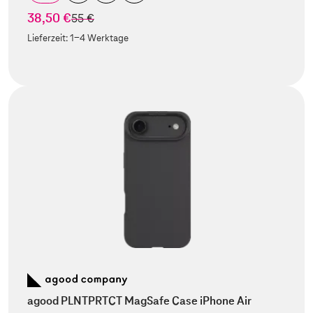
38,50 €
statt
55 €
Lieferzeit:
1-4 Werktage
agood PLNTPRTCT MagSafe Case iPhone Air