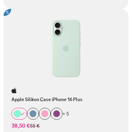
%
Apple Silikon Case iPhone 16 Plus
+ 5
38,50 €
statt
55 €