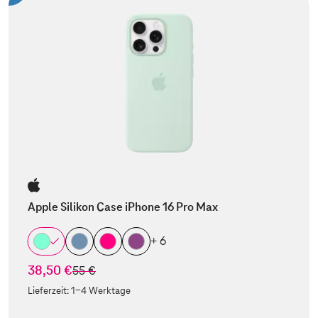
Apple Silikon Case iPhone 16 Pro Max
+ 6
38,50 €
statt
55 €
Lieferzeit:
1-4 Werktage