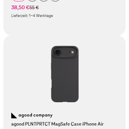
38,50 €
statt
55 €
Lieferzeit:
1-4 Werktage
agood PLNTPRTCT MagSafe Case iPhone Air