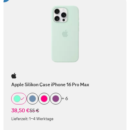
Apple Silikon Case iPhone 16 Pro Max
+ 6
38,50 €
statt
55 €
Lieferzeit:
1-4 Werktage