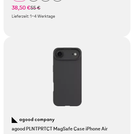
38,50 €
statt
55 €
Lieferzeit:
1-4 Werktage
agood PLNTPRTCT MagSafe Case iPhone Air