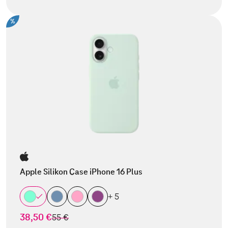
%
Apple Silikon Case iPhone 16 Plus
+ 5
38,50 €
statt
55 €