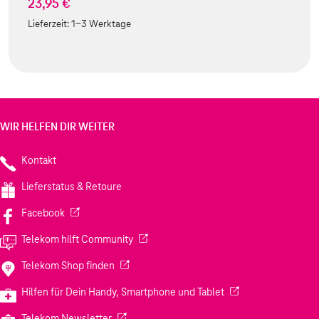
23,95 €
Lieferzeit:
1-3 Werktage
WIR HELFEN DIR WEITER
Kontakt
Lieferstatus & Retoure
(Wird in einem neuen Tab geöffnet)
Facebook
(Wird in einem neuen Tab geöffnet)
Telekom hilft Community
(Wird in einem neuen Tab geöffnet)
Telekom Shop finden
(Wird in einem neuen
Hilfen für Dein Handy, Smartphone und Tablet
(Wird in einem neuen Tab geöffnet)
Telekom Newsletter