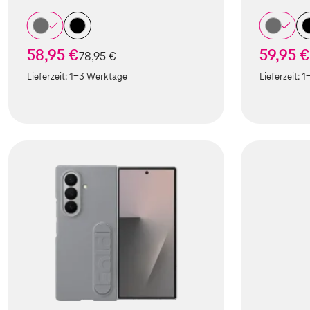
58,95 €
59,95 €
statt
78,95 €
Lieferzeit:
1-3 Werktage
Lieferzeit:
1