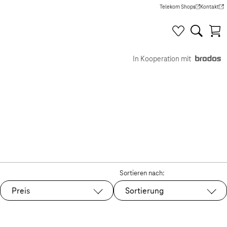
Telekom Shops
Kontakt
(Wird in einem neuen Tab g
(Wird in e
In Kooperation mit
Sortieren nach:
Preis
Sortierung