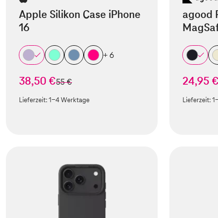
Apple Silikon Case iPhone
agood 
16
MagSaf
+ 6
38,50 €
24,95 
statt
55 €
Lieferzeit:
1-4 Werktage
Lieferzeit:
1