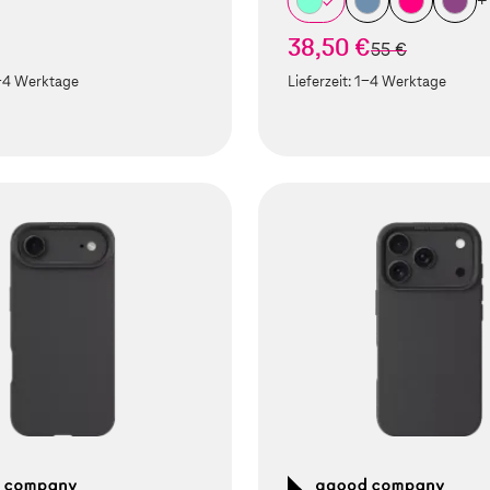
+
38,50 €
statt
55 €
-4 Werktage
Lieferzeit:
1-4 Werktage