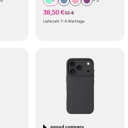
 6
+ 5
38,50 €
statt
55 €
Lieferzeit:
1-4 Werktage