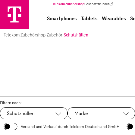
Telekom Zubehörshop
Geschäftskunden
(Wird in einem neuen Tab geöffnet)
Smartphones
Tablets
Wearables
S
Telekom Zubehörshop
·
Zubehör
·
Schutzhüllen
Filtern nach:
Schutzhüllen
Marke
Ausgewählt:
Versand und Verkauf durch Telekom Deutschland GmbH