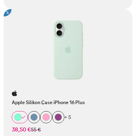
%
Apple Silikon Case iPhone 16 Plus
+ 5
38,50 €
statt
55 €