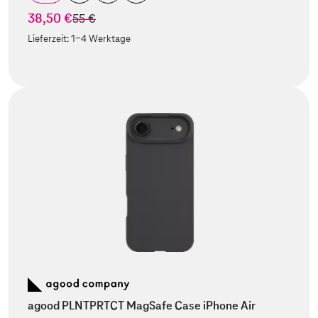
38,50 €
statt
55 €
Lieferzeit:
1-4 Werktage
agood PLNTPRTCT MagSafe Case iPhone Air