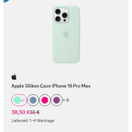
Apple Silikon Case iPhone 16 Pro Max
+ 6
38,50 €
statt
55 €
Lieferzeit:
1-4 Werktage