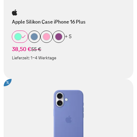
Apple Silikon Case iPhone 16 Plus
+ 5
38,50 €
statt
55 €
Lieferzeit:
1-4 Werktage
%