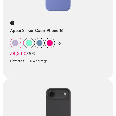
Apple Silikon Case iPhone 16
+ 6
38,50 €
statt
55 €
Lieferzeit:
1-4 Werktage