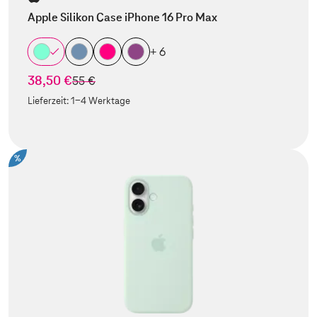
Apple Silikon Case iPhone 16 Pro Max
+ 6
38,50 €
statt
55 €
Lieferzeit:
1-4 Werktage
%