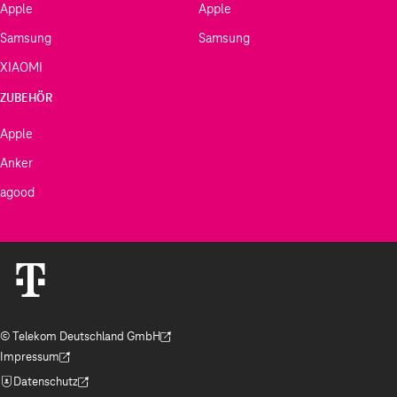
Apple
Apple
Samsung
Samsung
XIAOMI
ZUBEHÖR
Apple
Anker
agood
© Telekom Deutschland GmbH
(Der Link wird in einem neuen Tab geöffnet)
Impressum
(Der Link wird in einem neuen Tab geöffnet)
Datenschutz
(Der Link wird in einem neuen Tab geöffnet)