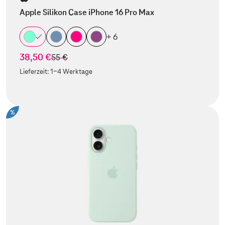
Apple Silikon Case iPhone 16 Pro Max
+ 6
38,50 €
statt
55 €
Lieferzeit:
1-4 Werktage
%