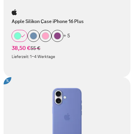
Apple Silikon Case iPhone 16 Plus
+ 5
38,50 €
statt
55 €
Lieferzeit:
1-4 Werktage
%