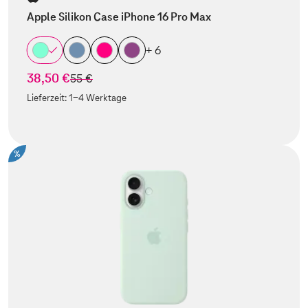
Apple Silikon Case iPhone 16 Pro Max
+ 6
38,50 €
statt
55 €
Lieferzeit:
1-4 Werktage
%