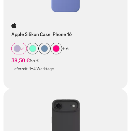
Apple Silikon Case iPhone 16
+ 6
38,50 €
statt
55 €
Lieferzeit:
1-4 Werktage