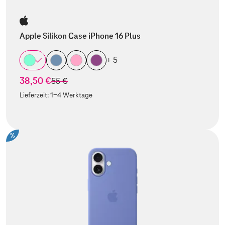
Apple Silikon Case iPhone 16 Plus
+ 5
38,50 €
statt
55 €
Lieferzeit:
1-4 Werktage
%