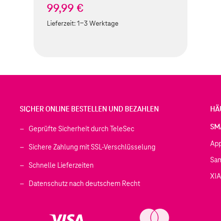
99,99 €
Lieferzeit:
1-3 Werktage
SICHER ONLINE BESTELLEN UND BEZAHLEN
HÄ
SM
Geprüfte Sicherheit durch TeleSec
Ap
Sichere Zahlung mit SSL-Verschlüsselung
Sa
Schnelle Lieferzeiten
XI
 geöffnet)
Datenschutz nach deutschem Recht
ffnet)
d in einem neuen Tab geöffnet)