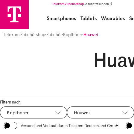
Telekom Zubehörshop
Geschäftskunden
(Wird in einem neuen Tab geöffnet)
Smartphones
Tablets
Wearables
S
Telekom Zubehörshop
·
Zubehör
·
Kopfhörer
·
Huawei
Huaw
Filtern nach:
Kopfhörer
Huawei
Ausgewählt:
Ausgewählt:
Versand und Verkauf durch Telekom Deutschland GmbH