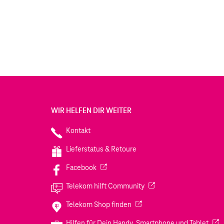
WIR HELFEN DIR WEITER
Kontakt
Lieferstatus & Retoure
(Wird in einem neuen Tab geöffnet)
Facebook
(Wird in einem neuen Tab
Telekom hilft Community
(Wird in einem neuen Tab geö
Telekom Shop finden
(Wir
Hilfen für Dein Handy, Smartphone und Tablet