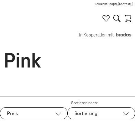
Telekom Shops
Kontakt
(Wird in einem neuen Tab g
(Wird in e
In Kooperation mit
 Pink
Sortieren nach:
Preis
Sortierung