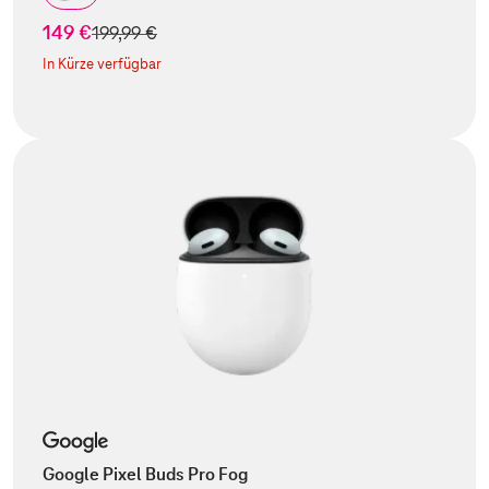
149 €
statt
199,99 €
In Kürze verfügbar
Google Pixel Buds Pro Fog