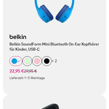
Belkin SoundForm Mini Bluetooth On-Ear Kopfhörer
für Kinder, USB-C
+ 2
22,95 €
statt
29,95 €
Lieferzeit:
1-3 Werktage