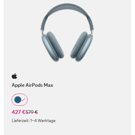
Apple AirPods Max
427 €
statt
579 €
Lieferzeit:
1-4 Werktage