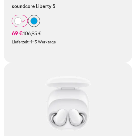
soundcore Liberty 5
69 €
statt
106,95 €
Lieferzeit:
1-3 Werktage