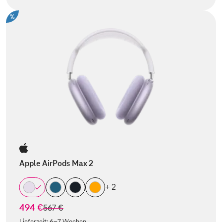
%
Apple AirPods Max 2
+ 2
494 €
statt
567 €
Lieferzeit:
6-7 Wochen