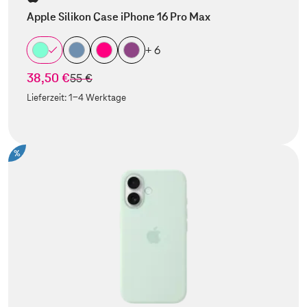
Apple Silikon Case iPhone 16 Pro Max
+ 6
38,50 €
statt
55 €
Lieferzeit:
1-4 Werktage
%