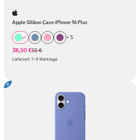
Apple Silikon Case iPhone 16 Plus
+ 5
38,50 €
statt
55 €
Lieferzeit:
1-4 Werktage
%