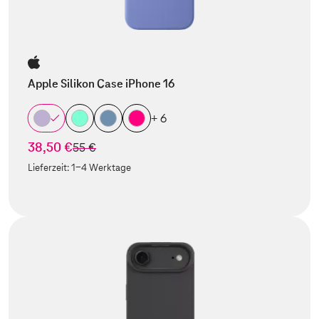
Apple Silikon Case iPhone 16
+ 6
38,50 €
statt
55 €
Lieferzeit:
1-4 Werktage