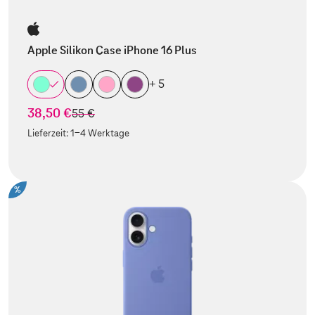
Apple Silikon Case iPhone 16 Plus
+ 5
38,50 €
statt
55 €
Lieferzeit:
1-4 Werktage
%