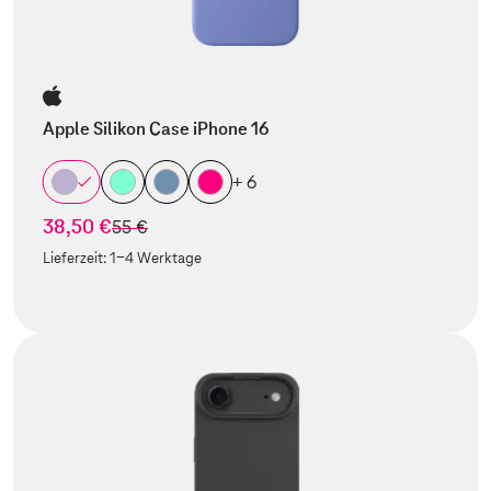
Apple Silikon Case iPhone 16
+ 6
38,50 €
statt
55 €
Lieferzeit:
1-4 Werktage