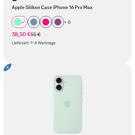
Apple Silikon Case iPhone 16 Pro Max
+ 6
38,50 €
statt
55 €
Lieferzeit:
1-4 Werktage
%