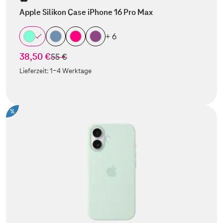
Apple Silikon Case iPhone 16 Pro Max
+ 6
38,50 €
statt
55 €
Lieferzeit:
1-4 Werktage
%