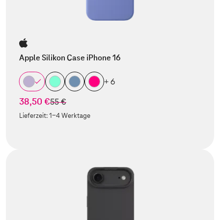
Apple Silikon Case iPhone 16
+ 6
38,50 €
statt
55 €
Lieferzeit:
1-4 Werktage