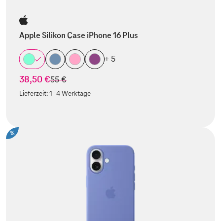
Apple Silikon Case iPhone 16 Plus
+ 5
38,50 €
statt
55 €
Lieferzeit:
1-4 Werktage
%