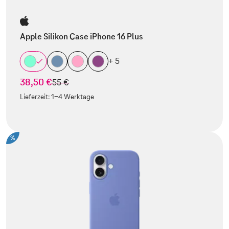
Apple Silikon Case iPhone 16 Plus
+ 5
38,50 €
statt
55 €
Lieferzeit:
1-4 Werktage
%