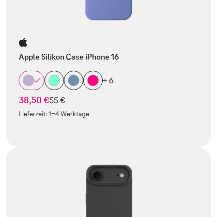
Apple Silikon Case iPhone 16
+ 6
38,50 €
statt
55 €
Lieferzeit:
1-4 Werktage