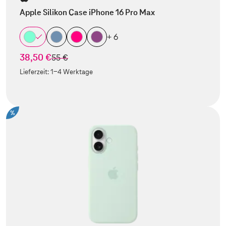
Apple Silikon Case iPhone 16 Pro Max
+ 6
38,50 €
statt
55 €
Lieferzeit:
1-4 Werktage
%