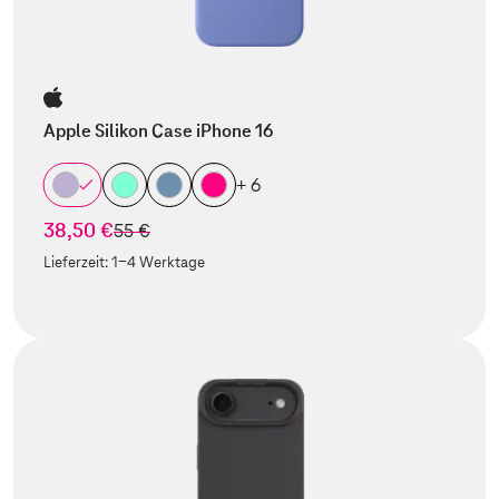
Apple Silikon Case iPhone 16
+ 6
38,50 €
statt
55 €
Lieferzeit:
1-4 Werktage