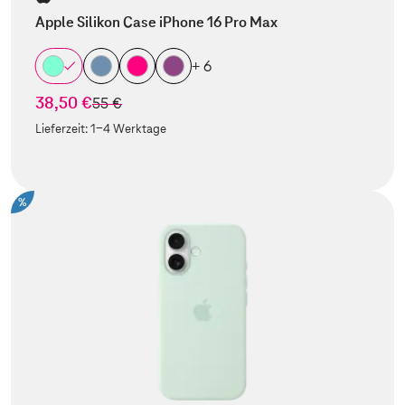
Apple Silikon Case iPhone 16 Pro Max
+ 6
38,50 €
statt
55 €
Lieferzeit:
1-4 Werktage
%