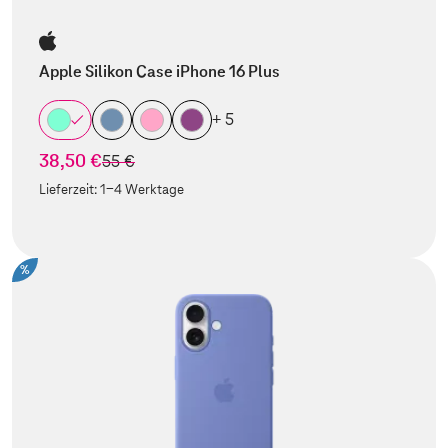
Apple Silikon Case iPhone 16 Plus
+ 5
38,50 €
statt
55 €
Lieferzeit:
1-4 Werktage
%