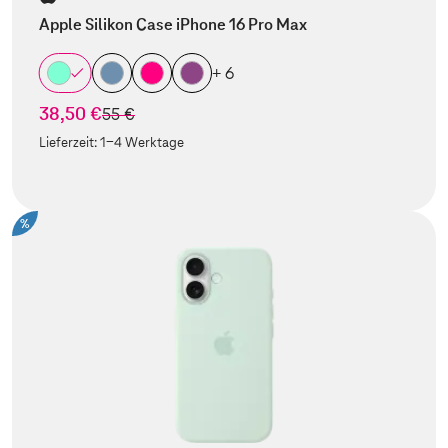
Apple Silikon Case iPhone 16 Pro Max
+ 6
38,50 €
statt
55 €
Lieferzeit:
1-4 Werktage
%