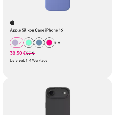
Apple Silikon Case iPhone 16
+ 6
38,50 €
statt
55 €
Lieferzeit:
1-4 Werktage