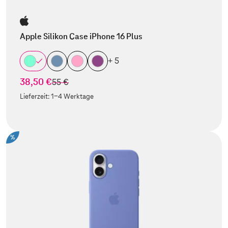
Apple Silikon Case iPhone 16 Plus
+ 5
38,50 €
statt
55 €
Lieferzeit:
1-4 Werktage
%