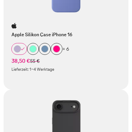
Apple Silikon Case iPhone 16
+ 6
38,50 €
statt
55 €
Lieferzeit:
1-4 Werktage