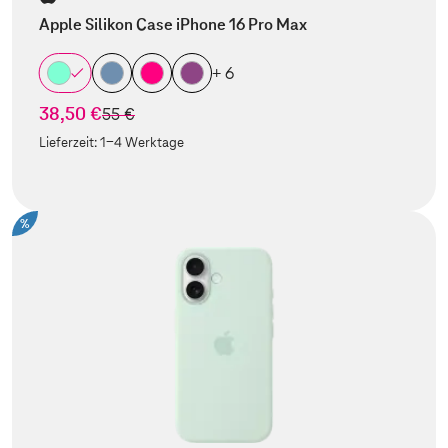
Apple Silikon Case iPhone 16 Pro Max
+ 6
38,50 €
statt
55 €
Lieferzeit:
1-4 Werktage
%