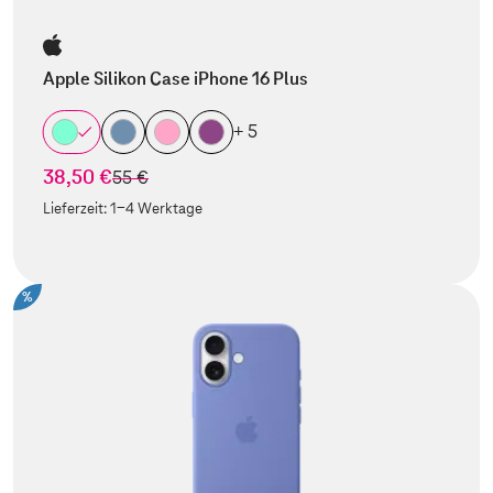
Apple Silikon Case iPhone 16 Plus
+ 5
38,50 €
statt
55 €
Lieferzeit:
1-4 Werktage
%