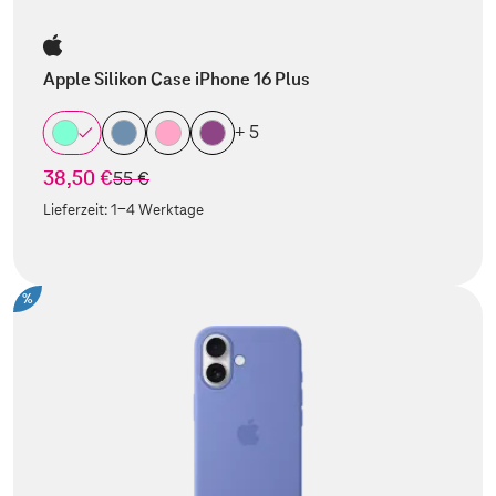
Apple Silikon Case iPhone 16 Plus
+ 5
38,50 €
statt
55 €
Lieferzeit:
1-4 Werktage
%