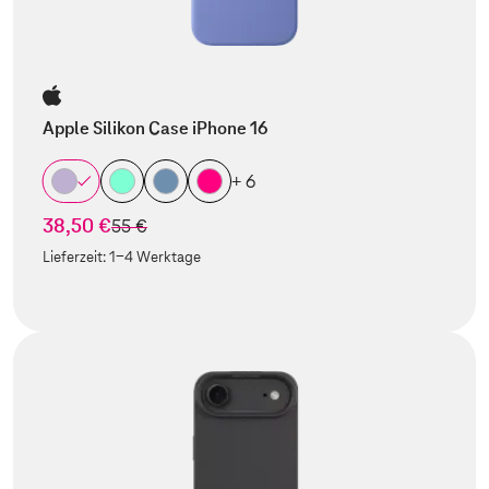
Apple Silikon Case iPhone 16
+ 6
38,50 €
statt
55 €
Lieferzeit:
1-4 Werktage