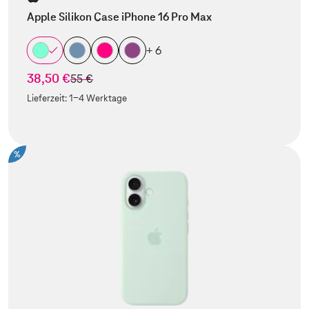
Apple Silikon Case iPhone 16 Pro Max
+ 6
38,50 €
statt
55 €
Lieferzeit:
1-4 Werktage
%