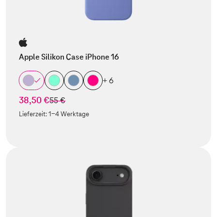
Apple Silikon Case iPhone 16
+ 6
38,50 €
statt
55 €
Lieferzeit:
1-4 Werktage