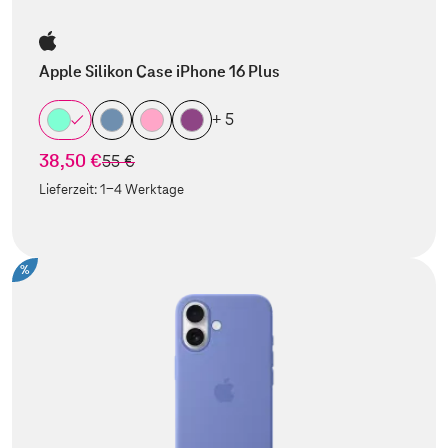
Apple Silikon Case iPhone 16 Plus
+ 5
38,50 €
statt
55 €
Lieferzeit:
1-4 Werktage
%