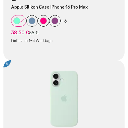
Apple Silikon Case iPhone 16 Pro Max
+ 6
38,50 €
statt
55 €
Lieferzeit:
1-4 Werktage
%