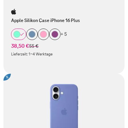
Apple Silikon Case iPhone 16 Plus
+ 5
38,50 €
statt
55 €
Lieferzeit:
1-4 Werktage
%