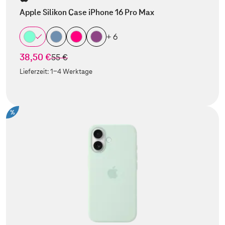
Apple Silikon Case iPhone 16 Pro Max
+ 6
38,50 €
statt
55 €
Lieferzeit:
1-4 Werktage
%