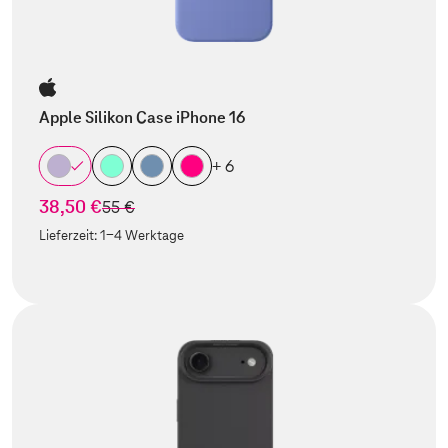
Apple Silikon Case iPhone 16
+ 6
38,50 €
statt
55 €
Lieferzeit:
1-4 Werktage