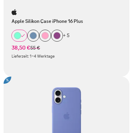
Apple Silikon Case iPhone 16 Plus
+ 5
38,50 €
statt
55 €
Lieferzeit:
1-4 Werktage
%