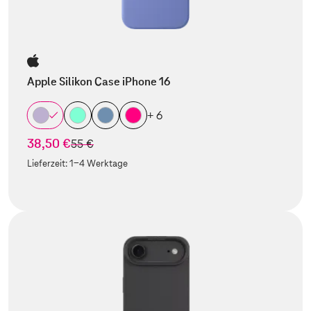
Apple Silikon Case iPhone 16
+ 6
38,50 €
statt
55 €
Lieferzeit:
1-4 Werktage