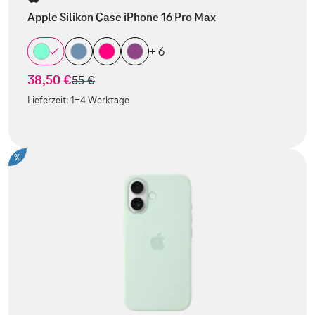
Apple Silikon Case iPhone 16 Pro Max
+ 6
38,50 €
statt
55 €
Lieferzeit:
1-4 Werktage
%