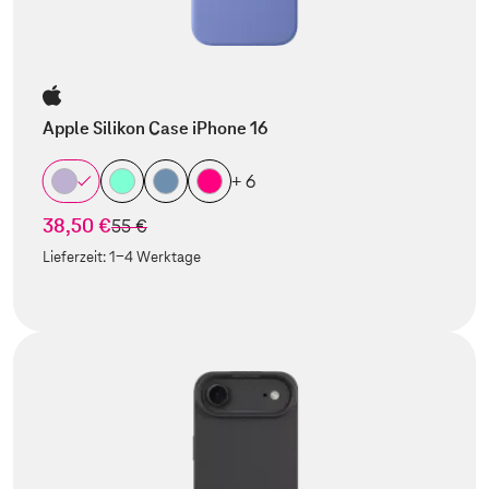
Apple Silikon Case iPhone 16
+ 6
38,50 €
statt
55 €
Lieferzeit:
1-4 Werktage