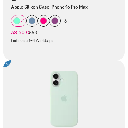
Apple Silikon Case iPhone 16 Pro Max
+ 6
38,50 €
statt
55 €
Lieferzeit:
1-4 Werktage
%