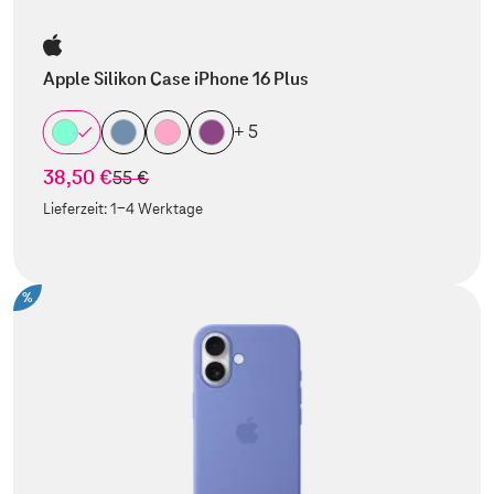
Apple Silikon Case iPhone 16 Plus
+ 5
38,50 €
statt
55 €
Lieferzeit:
1-4 Werktage
%