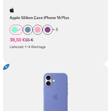
Apple Silikon Case iPhone 16 Plus
+ 5
38,50 €
statt
55 €
Lieferzeit:
1-4 Werktage
%