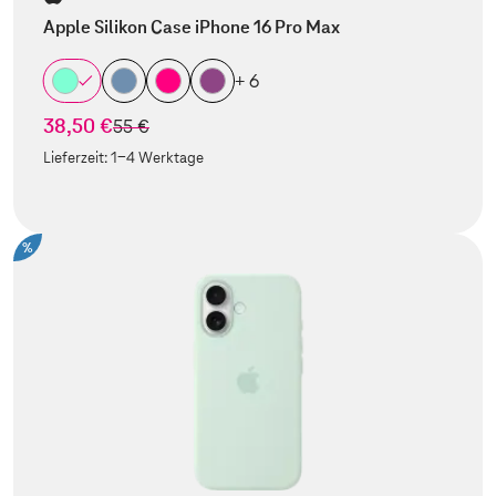
Apple Silikon Case iPhone 16 Pro Max
+ 6
38,50 €
statt
55 €
Lieferzeit:
1-4 Werktage
%