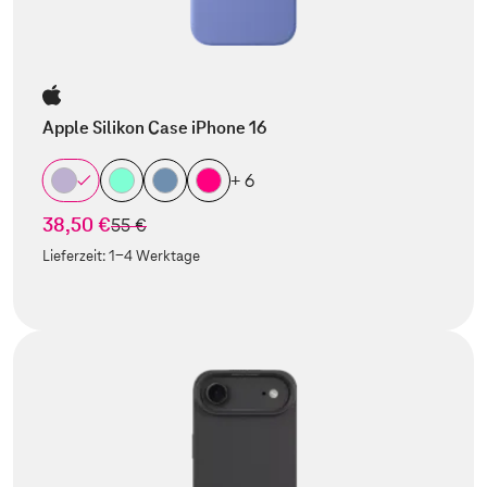
Apple Silikon Case iPhone 16
+ 6
38,50 €
statt
55 €
Lieferzeit:
1-4 Werktage