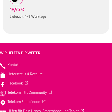
19,95 €
Lieferzeit:
1-3 Werktage
WIR HELFEN DIR WEITER
Kontakt
Lieferstatus & Retoure
(Wird in einem neuen Tab geöffnet)
Facebook
(Wird in einem neuen Tab geöffnet)
Telekom hilft Community
(Wird in einem neuen Tab geöffnet)
Telekom Shop finden
(Wird in einem neuen
Hilfen für Dein Handy, Smartphone und Tablet