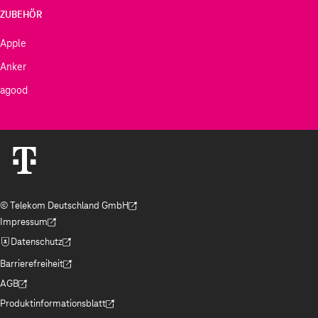
ZUBEHÖR
Apple
Anker
agood
© Telekom Deutschland GmbH
(Der Link wird in einem neuen Tab geöffnet)
Impressum
(Der Link wird in einem neuen Tab geöffnet)
Datenschutz
(Der Link wird in einem neuen Tab geöffnet)
Barrierefreiheit
(Der Link wird in einem neuen Tab geöffnet)
AGB
(Der Link wird in einem neuen Tab geöffnet)
Produktinformationsblatt
(Der Link wird in einem neuen Tab geöffnet)