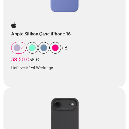
Apple Silikon Case iPhone 16
+ 6
38,50 €
statt
55 €
Lieferzeit:
1-4 Werktage