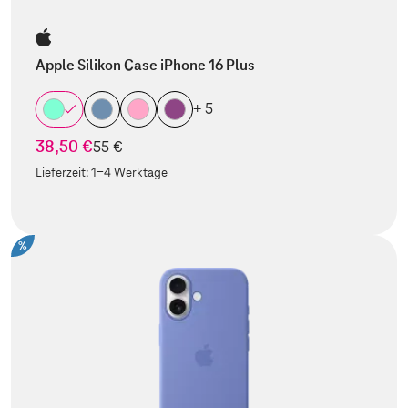
Apple Silikon Case iPhone 16 Plus
+ 5
38,50 €
statt
55 €
Lieferzeit:
1-4 Werktage
%