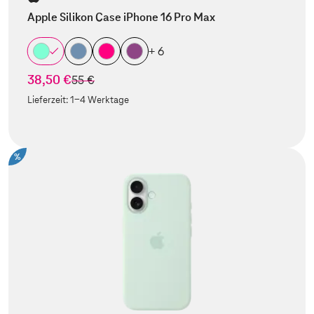
Apple Silikon Case iPhone 16 Pro Max
+ 6
38,50 €
statt
55 €
Lieferzeit:
1-4 Werktage
%