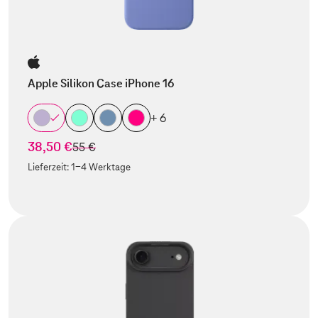
Apple Silikon Case iPhone 16
+ 6
38,50 €
statt
55 €
Lieferzeit:
1-4 Werktage