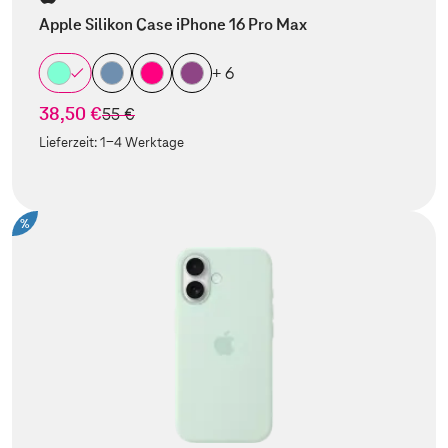
Apple Silikon Case iPhone 16 Pro Max
+ 6
38,50 €
statt
55 €
Lieferzeit:
1-4 Werktage
%