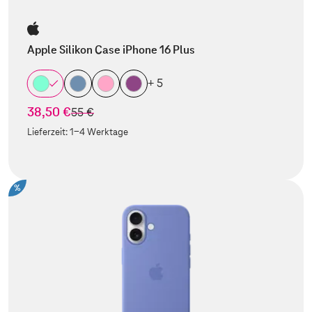
Apple Silikon Case iPhone 16 Plus
+ 5
38,50 €
statt
55 €
Lieferzeit:
1-4 Werktage
%