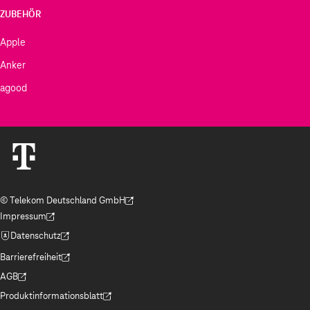
ZUBEHÖR
Apple
Anker
agood
© Telekom Deutschland GmbH
(Der Link wird in einem neuen Tab geöffnet)
Impressum
(Der Link wird in einem neuen Tab geöffnet)
Datenschutz
(Der Link wird in einem neuen Tab geöffnet)
Barrierefreiheit
(Der Link wird in einem neuen Tab geöffnet)
AGB
(Der Link wird in einem neuen Tab geöffnet)
Produktinformationsblatt
(Der Link wird in einem neuen Tab geöffnet)