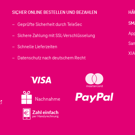
SICHER ONLINE BESTELLEN UND BEZAHLEN
HÄ
SM
Geprüfte Sicherheit durch TeleSec
Ap
Sichere Zahlung mit SSL-Verschlüsselung
Sa
Schnelle Lieferzeiten
XI
 geöffnet)
Datenschutz nach deutschem Recht
ffnet)
d in einem neuen Tab geöffnet)
fnet)
Nachnahme
ird in einem neuen Tab geöffnet)