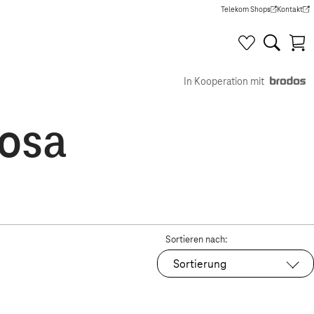
Telekom Shops
Kontakt
(Wird in einem neuen Tab g
(Wird in e
In Kooperation mit
osa
Sortieren nach:
Sortierung