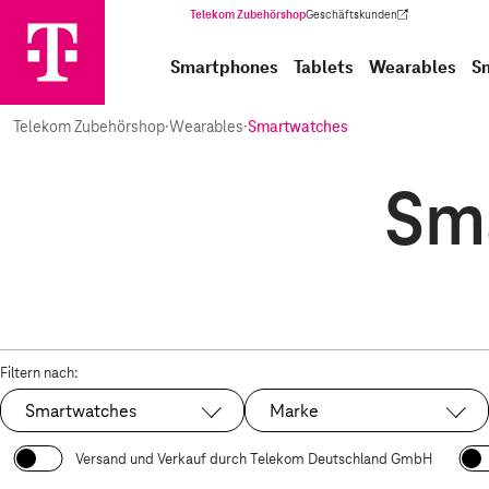
Telekom Zubehörshop
Geschäftskunden
(Wird in einem neuen Tab geöffnet)
Smartphones
Tablets
Wearables
S
Telekom Zubehörshop
·
Wearables
·
Smartwatches
Sma
Filtern nach:
Smartwatches
Marke
Ausgewählt:
Versand und Verkauf durch Telekom Deutschland GmbH