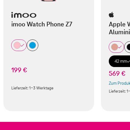
imoo Watch Phone Z7
Apple W
Alumin
42 mm
199 €
569 €
Zum Produk
(Der Link w
Lieferzeit:
1-3 Werktage
Lieferzeit:
1