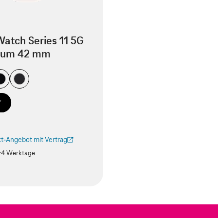
atch Series 11 5G
ium 42 mm
t-Angebot mit Vertrag
ird in einem neuen Tab geöffnet)
-4 Werktage