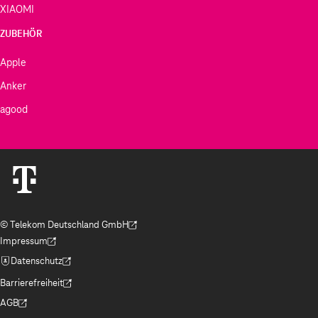
XIAOMI
ZUBEHÖR
Apple
Anker
agood
© Telekom Deutschland GmbH
(Der Link wird in einem neuen Tab geöffnet)
Impressum
(Der Link wird in einem neuen Tab geöffnet)
Datenschutz
(Der Link wird in einem neuen Tab geöffnet)
Barrierefreiheit
(Der Link wird in einem neuen Tab geöffnet)
AGB
(Der Link wird in einem neuen Tab geöffnet)