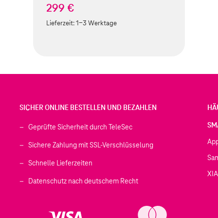
299 €
Lieferzeit:
1-3 Werktage
SICHER ONLINE BESTELLEN UND BEZAHLEN
HÄ
SM
Geprüfte Sicherheit durch TeleSec
Ap
Sichere Zahlung mit SSL-Verschlüsselung
Sa
Schnelle Lieferzeiten
XI
 geöffnet)
Datenschutz nach deutschem Recht
ffnet)
d in einem neuen Tab geöffnet)