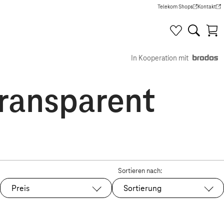
Telekom Shops
Kontakt
(Wird in einem neuen Tab g
(Wird in e
In Kooperation mit
Transparent
Sortieren nach:
Preis
Sortierung