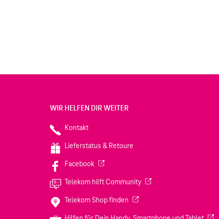
WIR HELFEN DIR WEITER
Kontakt
Lieferstatus & Retoure
(Wird in einem neuen Tab geöffnet)
Facebook
(Wird in einem neuen Tab
Telekom hilft Community
(Wird in einem neuen Tab geö
Telekom Shop finden
(Wir
Hilfen für Dein Handy, Smartphone und Tablet