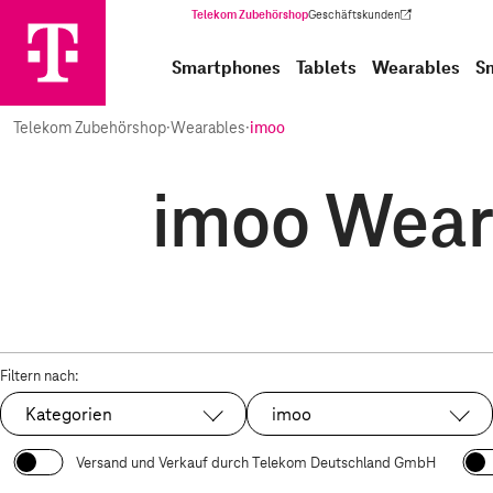
Telekom Zubehörshop
Geschäftskunden
(Wird in einem neuen Tab geöffnet)
Smartphones
Tablets
Wearables
S
Telekom Zubehörshop
·
Wearables
·
imoo
imoo Weara
Filtern nach:
Kategorien
imoo
Ausgewählt:
Versand und Verkauf durch Telekom Deutschland GmbH