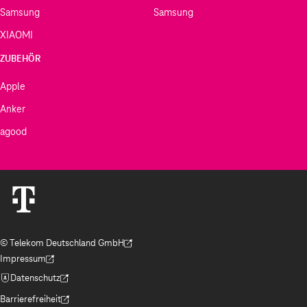
Samsung
Samsung
XIAOMI
ZUBEHÖR
Apple
Anker
agood
© Telekom Deutschland GmbH
(Der Link wird in einem neuen Tab geöffnet)
Impressum
(Der Link wird in einem neuen Tab geöffnet)
Datenschutz
(Der Link wird in einem neuen Tab geöffnet)
Barrierefreiheit
(Der Link wird in einem neuen Tab geöffnet)