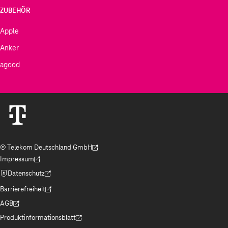
ZUBEHÖR
Apple
Anker
agood
© Telekom Deutschland GmbH
(Der Link wird in einem neuen Tab geöffnet)
Impressum
(Der Link wird in einem neuen Tab geöffnet)
Datenschutz
(Der Link wird in einem neuen Tab geöffnet)
Barrierefreiheit
(Der Link wird in einem neuen Tab geöffnet)
AGB
(Der Link wird in einem neuen Tab geöffnet)
Produktinformationsblatt
(Der Link wird in einem neuen Tab geöffnet)