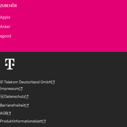
ZUBEHÖR
Apple
Anker
agood
© Telekom Deutschland GmbH
(Der Link wird in einem neuen Tab geöffnet)
Impressum
(Der Link wird in einem neuen Tab geöffnet)
Datenschutz
(Der Link wird in einem neuen Tab geöffnet)
Barrierefreiheit
(Der Link wird in einem neuen Tab geöffnet)
AGB
(Der Link wird in einem neuen Tab geöffnet)
Produktinformationsblatt
(Der Link wird in einem neuen Tab geöffnet)