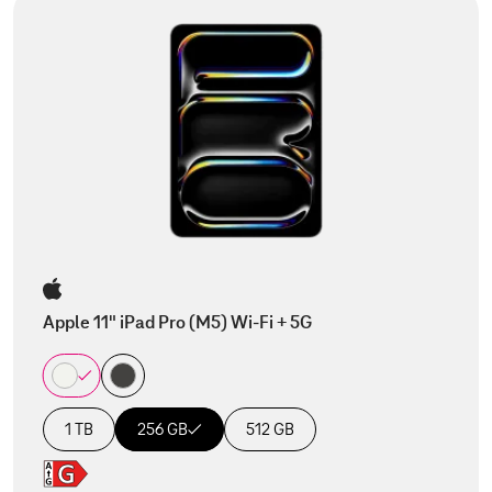
Apple 11" iPad Pro (M5) Wi-Fi + 5G
1 TB
256 GB
512 GB